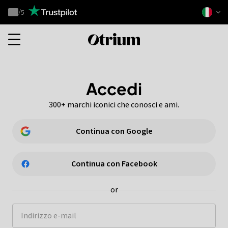
Otrium
/
5
Trustpilot
score
Otrium
home
page
Accedi
300+ marchi iconici che conosci e ami.
Continua con Google
Continua con Facebook
or