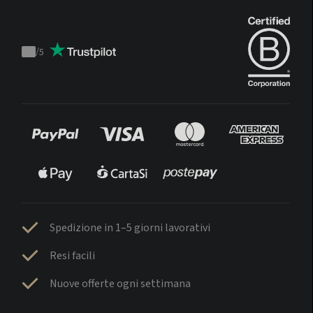
Continua con Facebook
/
5
Trustpilot
score
Iscriviti
Spedizione in 1–5 giorni lavorativi
Resi facili
Accedi
Nuove offerte ogni settimana