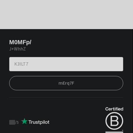
M0MFp/
J+WhhZ
mErq7F
/
5
Trustpilot
score