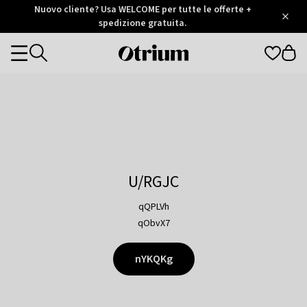
Otrium
Nuovo cliente? Usa WELCOME per tutte le offerte +
/
5
Trustpilot
spedizione gratuita.
score
Otrium
Categories
home
page
U/RGJC
qQPLVh
qObvX7
nYKQKg