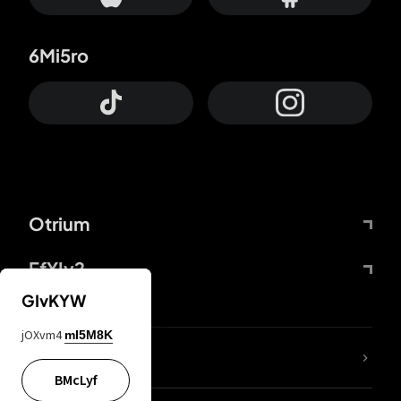
6Mi5ro
Otrium
FfYIy2
GIvKYW
jOXvm4
mI5M8K
Lj7sBL
BMcLyf