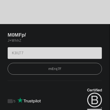
M0MFp/
J+WhhZ
mErq7F
/
5
Trustpilot
score