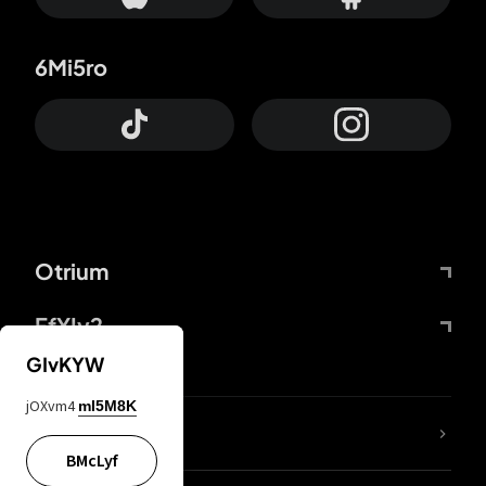
6Mi5ro
Otrium
FfYIy2
GIvKYW
jOXvm4
mI5M8K
Lj7sBL
BMcLyf