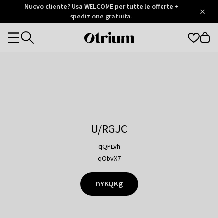
Otrium
Nuovo cliente? Usa WELCOME per tutte le offerte +
/
5
Trustpilot
spedizione gratuita.
score
Otrium
Categories
home
page
U/RGJC
qQPLVh
qObvX7
nYKQKg