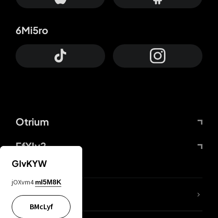
6Mi5ro
Otrium
FfYIy2
GIvKYW
jOXvm4
mI5M8K
Lj7sBL
BMcLyf