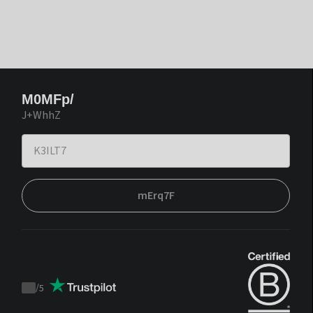
M0MFp/
J+WhhZ
mErq7F
/
5
Trustpilot
score