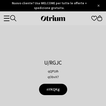
Otrium
Nuovo cliente? Usa WELCOME per tutte le offerte +
/
5
Trustpilot
spedizione gratuita.
score
Otrium
Categories
home
page
U/RGJC
qQPLVh
qObvX7
nYKQKg