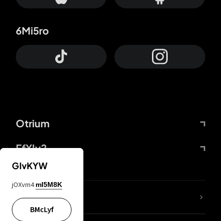
6Mi5ro
Otrium
FfYIy2
GIvKYW
jOXvm4
mI5M8K
Lj7sBL
BMcLyf