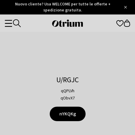
Otrium
Nuovo cliente? Usa WELCOME per tutte le offerte +
/
5
Trustpilot
spedizione gratuita.
score
Otrium
Categories
home
page
U/RGJC
qQPLVh
qObvX7
nYKQKg