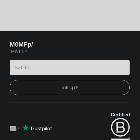
M0MFp/
J+WhhZ
mErq7F
/
5
Trustpilot
score