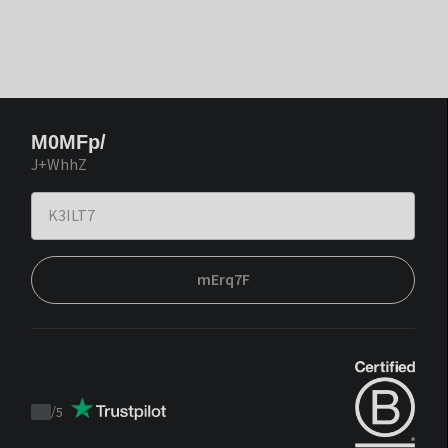
M0MFp/
J+WhhZ
mErq7F
/
5
Trustpilot
score