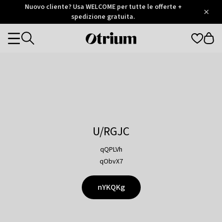
Otrium
Nuovo cliente? Usa WELCOME per tutte le offerte +
/
5
Trustpilot
spedizione gratuita.
score
Otrium
Categories
home
page
U/RGJC
qQPLVh
qObvX7
nYKQKg