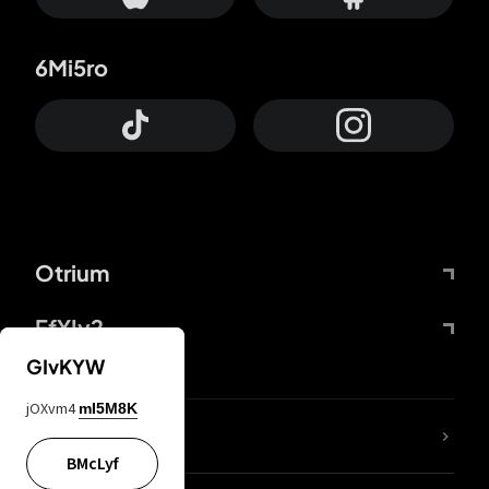
6Mi5ro
Otrium
FfYIy2
GIvKYW
jOXvm4
mI5M8K
Lj7sBL
BMcLyf