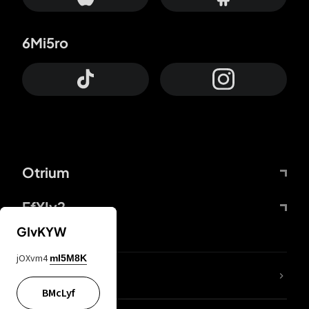
6Mi5ro
Otrium
FfYIy2
GIvKYW
jOXvm4
mI5M8K
Lj7sBL
BMcLyf