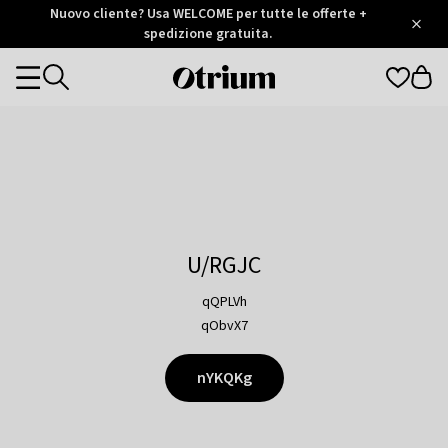
Otrium
Nuovo cliente? Usa WELCOME per tutte le offerte +
/
5
Trustpilot
spedizione gratuita.
score
Otrium
Categories
home
page
U/RGJC
qQPLVh
qObvX7
nYKQKg