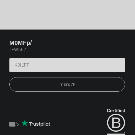
M0MFp/
J+WhhZ
mErq7F
/
5
Trustpilot
score