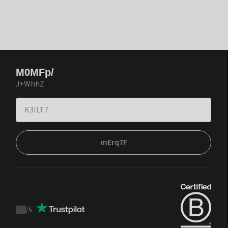
M0MFp/
J+WhhZ
mErq7F
/
5
Trustpilot
score