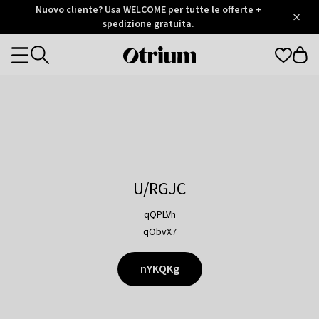
Otrium
Nuovo cliente? Usa WELCOME per tutte le offerte +
/
5
Trustpilot
spedizione gratuita.
score
Otrium
Categories
home
page
U/RGJC
qQPLVh
qObvX7
nYKQKg