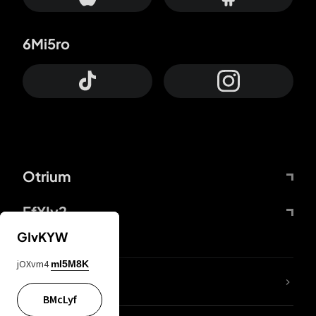
6Mi5ro
Otrium
FfYIy2
GIvKYW
jOXvm4
mI5M8K
Lj7sBL
BMcLyf