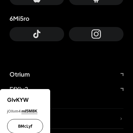
6Mi5ro
Otrium
FfYIy2
GIvKYW
jOXvm4
mI5M8K
Lj7sBL
BMcLyf