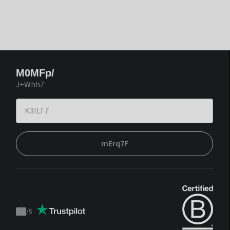
M0MFp/
J+WhhZ
mErq7F
/
5
Trustpilot
score