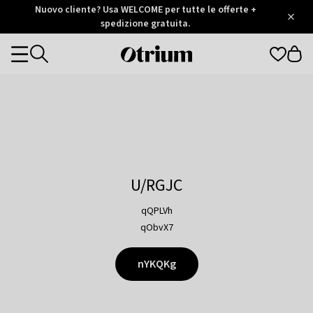
Otrium
Nuovo cliente? Usa WELCOME per tutte le offerte +
/
5
Trustpilot
spedizione gratuita.
score
Otrium
Categories
home
page
U/RGJC
qQPLVh
qObvX7
nYKQKg