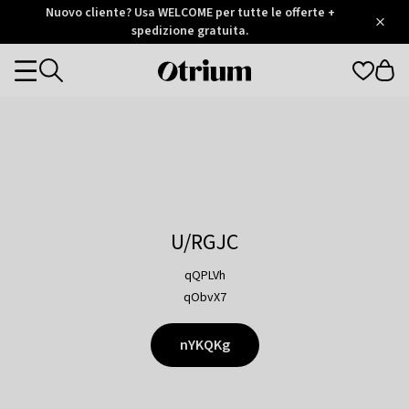
Otrium
Nuovo cliente? Usa WELCOME per tutte le offerte +
/
5
Trustpilot
spedizione gratuita.
score
Otrium
Categories
home
page
U/RGJC
qQPLVh
qObvX7
nYKQKg