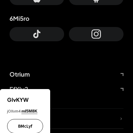
6Mi5ro
Otrium
FfYIy2
GIvKYW
jOXvm4
mI5M8K
Lj7sBL
BMcLyf