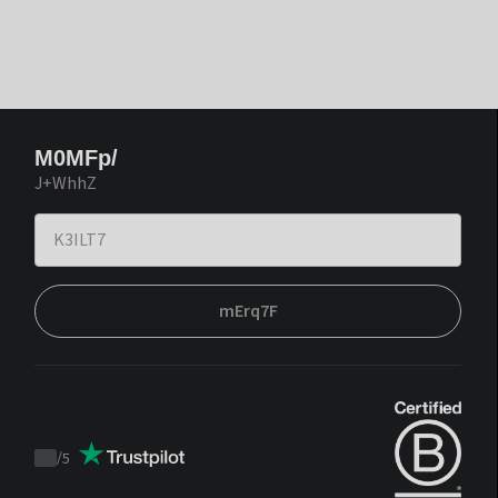
M0MFp/
J+WhhZ
mErq7F
/
5
Trustpilot
score