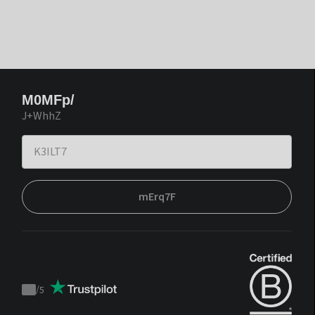
M0MFp/
J+WhhZ
mErq7F
/
5
Trustpilot
score