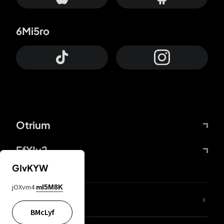
6Mi5ro
Otrium
FfYIy2
GIvKYW
jOXvm4
mI5M8K
Lj7sBL
BMcLyf