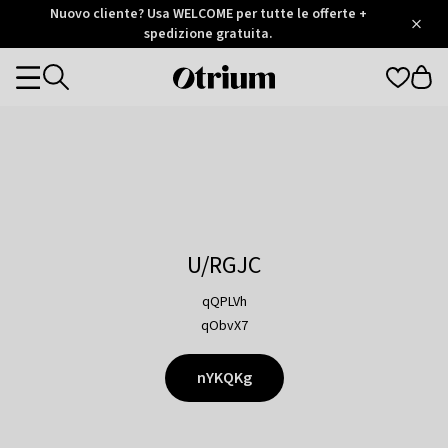
Otrium
Nuovo cliente? Usa WELCOME per tutte le offerte +
/
5
Trustpilot
spedizione gratuita.
score
Otrium
Categories
home
page
U/RGJC
qQPLVh
qObvX7
nYKQKg