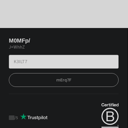
M0MFp/
J+WhhZ
mErq7F
/
5
Trustpilot
score