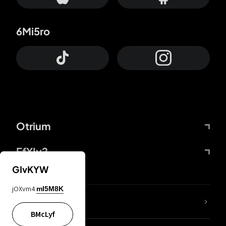
6Mi5ro
Otrium
FfYIy2
GIvKYW
jOXvm4
mI5M8K
Lj7sBL
BMcLyf