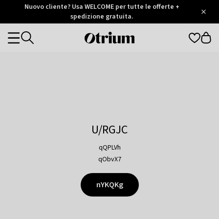
Otrium
Nuovo cliente? Usa WELCOME per tutte le offerte +
/
5
Trustpilot
spedizione gratuita.
score
Otrium
Categories
home
page
U/RGJC
qQPLVh
qObvX7
nYKQKg