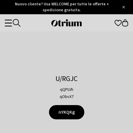
Otrium
Nuovo cliente? Usa WELCOME per tutte le offerte +
/
5
Trustpilot
spedizione gratuita.
score
Otrium
Categories
home
page
U/RGJC
qQPLVh
qObvX7
nYKQKg