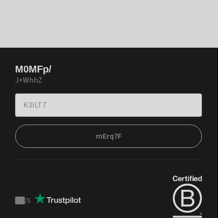
M0MFp/
J+WhhZ
mErq7F
/
5
Trustpilot
score