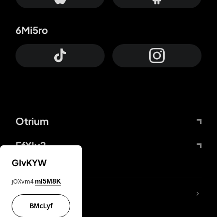
6Mi5ro
Otrium
FfYIy2
GIvKYW
jOXvm4
mI5M8K
Lj7sBL
BMcLyf