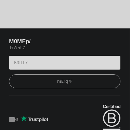
M0MFp/
J+WhhZ
mErq7F
/
5
Trustpilot
score