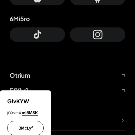
6Mi5ro
Otrium
FfYIy2
GIvKYW
jOXvm4
mI5M8K
Lj7sBL
BMcLyf