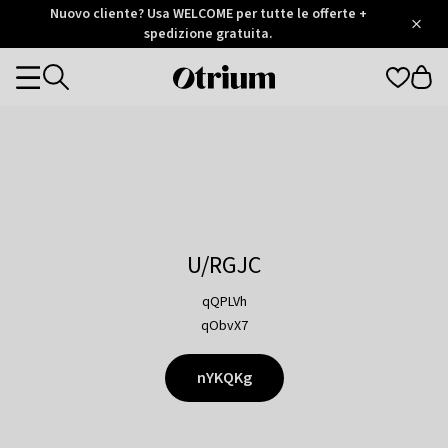
Otrium
Nuovo cliente? Usa WELCOME per tutte le offerte +
/
5
Trustpilot
spedizione gratuita.
score
Otrium
Categories
home
page
U/RGJC
qQPLVh
qObvX7
nYKQKg