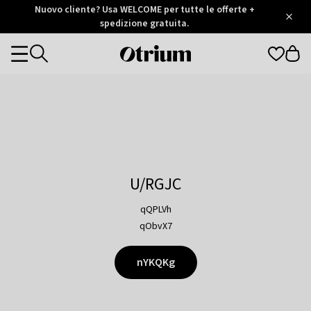
Otrium
Nuovo cliente? Usa WELCOME per tutte le offerte +
/
5
Trustpilot
spedizione gratuita.
score
Otrium
Categories
home
page
U/RGJC
qQPLVh
qObvX7
nYKQKg