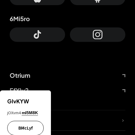
6Mi5ro
Otrium
FfYIy2
GIvKYW
jOXvm4
mI5M8K
Lj7sBL
BMcLyf