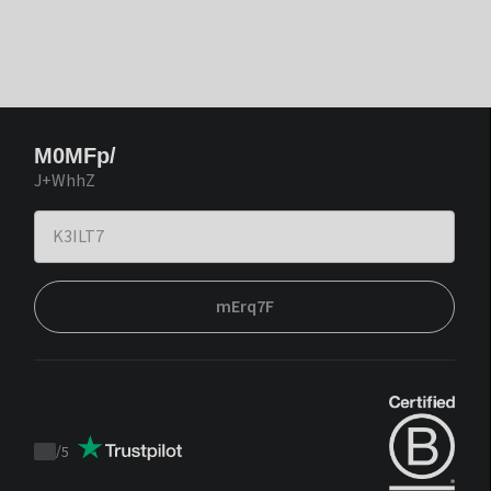
M0MFp/
J+WhhZ
mErq7F
/
5
Trustpilot
score