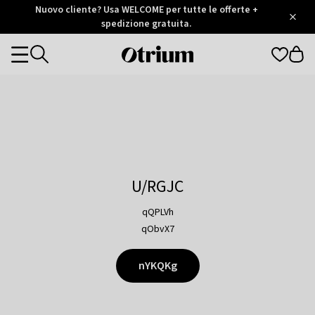
Otrium
Nuovo cliente? Usa WELCOME per tutte le offerte +
/
5
Trustpilot
spedizione gratuita.
score
Otrium
Categories
home
page
U/RGJC
qQPLVh
qObvX7
nYKQKg