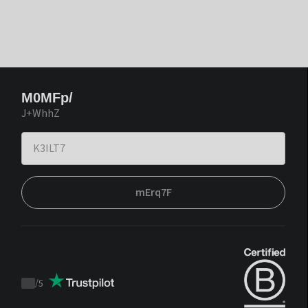
M0MFp/
J+WhhZ
mErq7F
/
5
Trustpilot
score