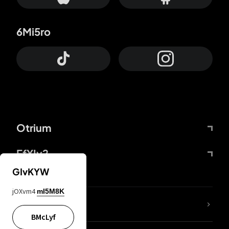
6Mi5ro
Otrium
FfYIy2
GIvKYW
jOXvm4
mI5M8K
Lj7sBL
BMcLyf