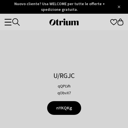
Otrium
Nuovo cliente? Usa WELCOME per tutte le offerte +
/
5
Trustpilot
spedizione gratuita.
score
Otrium
Categories
home
page
U/RGJC
qQPLVh
qObvX7
nYKQKg