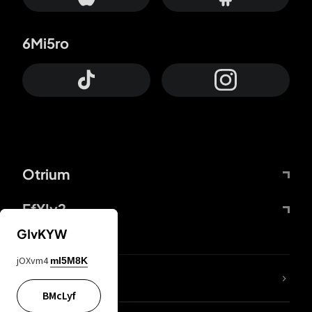
6Mi5ro
Otrium
FfYIy2
GIvKYW
jOXvm4
mI5M8K
Lj7sBL
BMcLyf