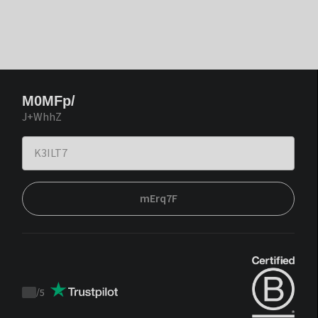
M0MFp/
J+WhhZ
mErq7F
/
5
Trustpilot
score