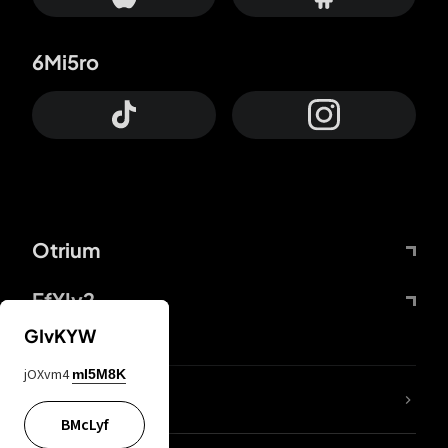
6Mi5ro
Otrium
FfYIy2
GIvKYW
jOXvm4
mI5M8K
Lj7sBL
BMcLyf