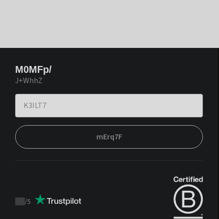
M0MFp/
J+WhhZ
mErq7F
/
5
Trustpilot
score