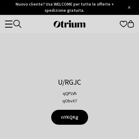
Otrium
Nuovo cliente? Usa WELCOME per tutte le offerte +
/
5
Trustpilot
spedizione gratuita.
score
Otrium
Categories
home
page
U/RGJC
qQPLVh
qObvX7
nYKQKg