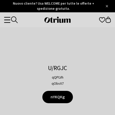
Otrium
Nuovo cliente? Usa WELCOME per tutte le offerte +
/
5
Trustpilot
spedizione gratuita.
score
Otrium
Categories
home
page
U/RGJC
qQPLVh
qObvX7
nYKQKg