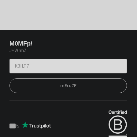
M0MFp/
J+WhhZ
mErq7F
/
5
Trustpilot
score