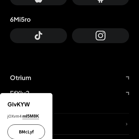
6Mi5ro
Otrium
FfYIy2
GIvKYW
jOXvm4
mI5M8K
Lj7sBL
BMcLyf