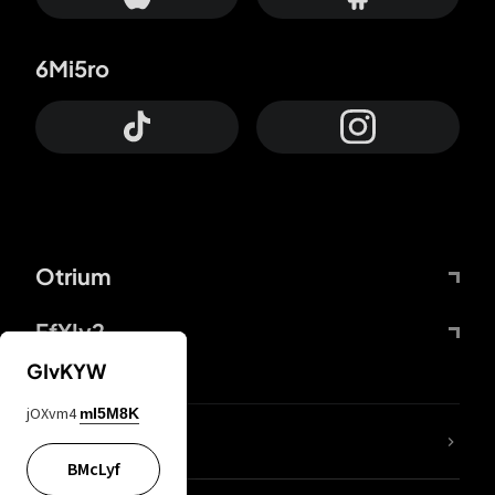
6Mi5ro
Otrium
FfYIy2
GIvKYW
jOXvm4
mI5M8K
Lj7sBL
BMcLyf