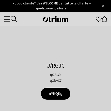
Otrium
Nuovo cliente? Usa WELCOME per tutte le offerte +
/
5
Trustpilot
spedizione gratuita.
score
Otrium
Categories
home
page
U/RGJC
qQPLVh
qObvX7
nYKQKg