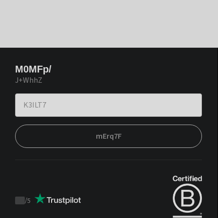
M0MFp/
J+WhhZ
mErq7F
/
5
Trustpilot
score