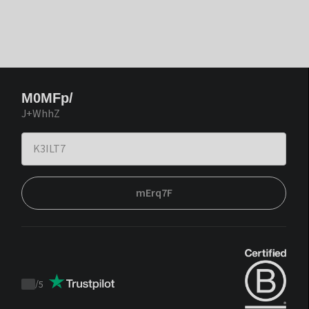
M0MFp/
J+WhhZ
mErq7F
/
5
Trustpilot
score