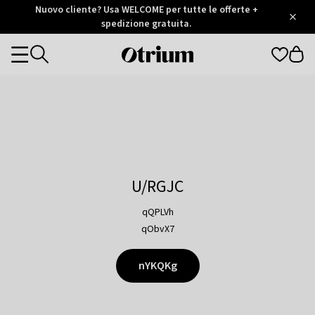
Otrium
Nuovo cliente? Usa WELCOME per tutte le offerte +
/
5
Trustpilot
spedizione gratuita.
score
Otrium
Categories
home
page
U/RGJC
qQPLVh
qObvX7
nYKQKg