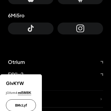
6Mi5ro
Otrium
FfYIy2
GIvKYW
jOXvm4
mI5M8K
Lj7sBL
BMcLyf