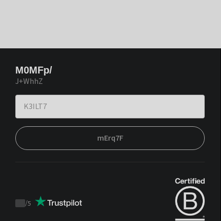
M0MFp/
J+WhhZ
mErq7F
/
5
Trustpilot
score