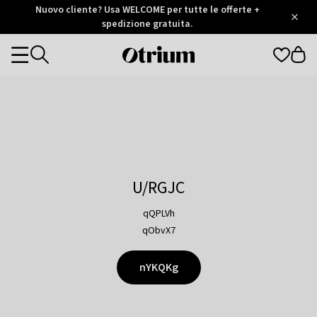
Otrium
Nuovo cliente? Usa WELCOME per tutte le offerte +
/
5
Trustpilot
spedizione gratuita.
score
Otrium
Categories
home
page
U/RGJC
qQPLVh
qObvX7
nYKQKg