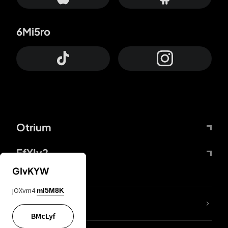
6Mi5ro
Otrium
FfYIy2
GIvKYW
jOXvm4
mI5M8K
Lj7sBL
BMcLyf