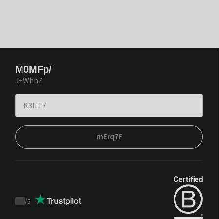
M0MFp/
J+WhhZ
mErq7F
/
5
Trustpilot
score