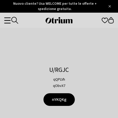
Otrium
Nuovo cliente? Usa WELCOME per tutte le offerte +
/
5
Trustpilot
spedizione gratuita.
score
Otrium
Categories
home
page
U/RGJC
qQPLVh
qObvX7
nYKQKg