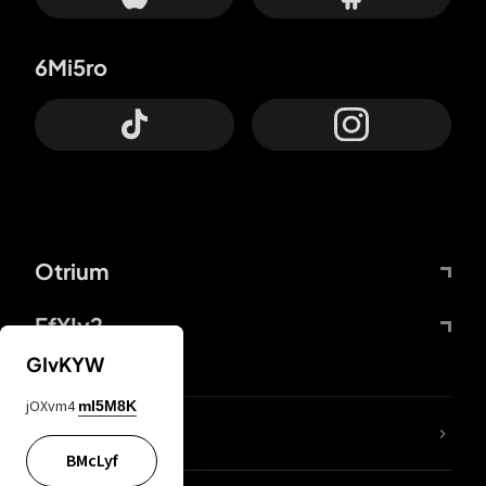
6Mi5ro
Otrium
FfYIy2
GIvKYW
jOXvm4
mI5M8K
Lj7sBL
BMcLyf