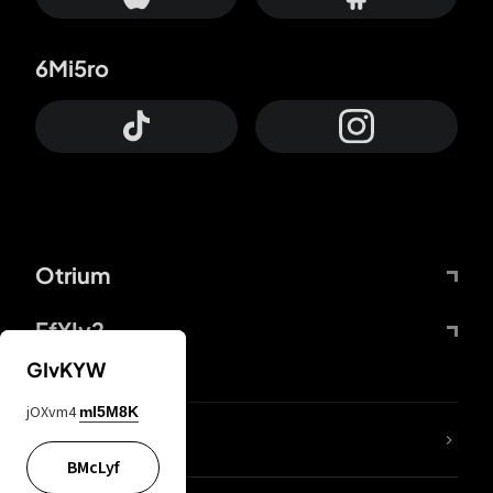
6Mi5ro
Otrium
FfYIy2
GIvKYW
jOXvm4
mI5M8K
Lj7sBL
BMcLyf