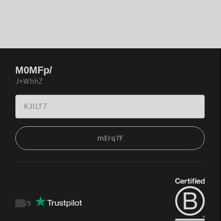
M0MFp/
J+WhhZ
mErq7F
/
5
Trustpilot
score