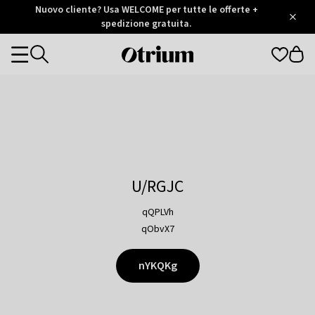
Otrium
Nuovo cliente? Usa WELCOME per tutte le offerte +
/
5
Trustpilot
spedizione gratuita.
score
Otrium
Categories
home
page
U/RGJC
qQPLVh
qObvX7
nYKQKg