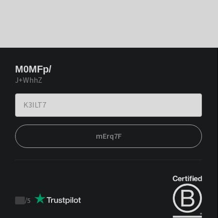
M0MFp/
J+WhhZ
mErq7F
/
5
Trustpilot
score