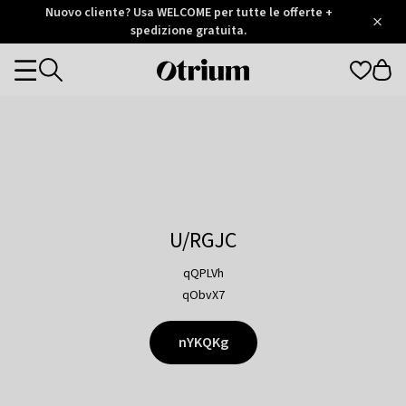
Otrium
Nuovo cliente? Usa WELCOME per tutte le offerte +
/
5
Trustpilot
spedizione gratuita.
score
Otrium
Categories
home
page
U/RGJC
qQPLVh
qObvX7
nYKQKg