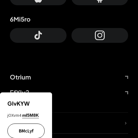
6Mi5ro
Otrium
FfYIy2
GIvKYW
jOXvm4
mI5M8K
Lj7sBL
BMcLyf