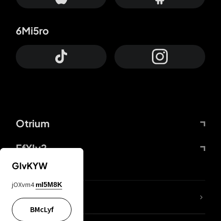
6Mi5ro
Otrium
FfYIy2
GIvKYW
jOXvm4
mI5M8K
Lj7sBL
BMcLyf