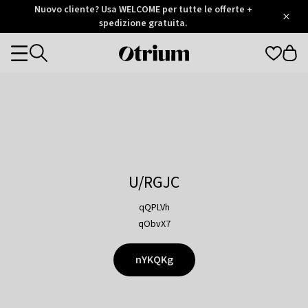
Otrium
Nuovo cliente? Usa WELCOME per tutte le offerte +
/
5
Trustpilot
spedizione gratuita.
score
Otrium
Categories
home
page
U/RGJC
qQPLVh
qObvX7
nYKQKg