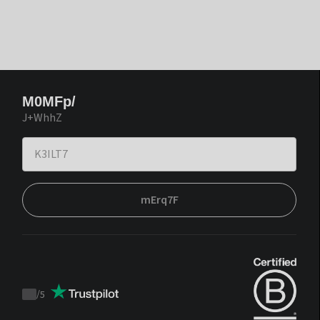
M0MFp/
J+WhhZ
mErq7F
/
5
Trustpilot
score