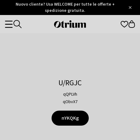
Otrium
Nuovo cliente? Usa WELCOME per tutte le offerte +
/
5
Trustpilot
spedizione gratuita.
score
Otrium
Categories
home
page
U/RGJC
qQPLVh
qObvX7
nYKQKg