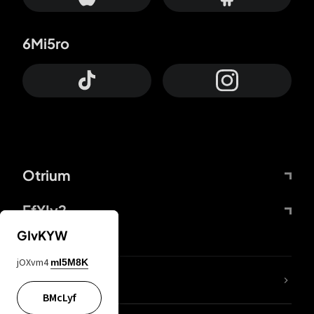
6Mi5ro
Otrium
FfYIy2
GIvKYW
jOXvm4
mI5M8K
Lj7sBL
BMcLyf