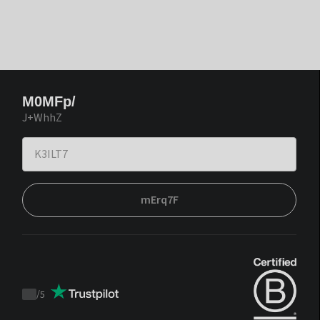
M0MFp/
J+WhhZ
mErq7F
/
5
Trustpilot
score