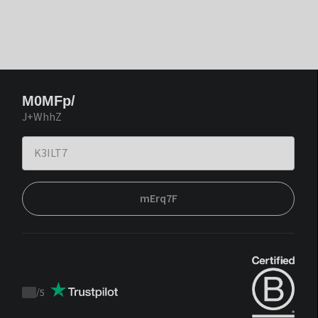
M0MFp/
J+WhhZ
mErq7F
/
5
Trustpilot
score