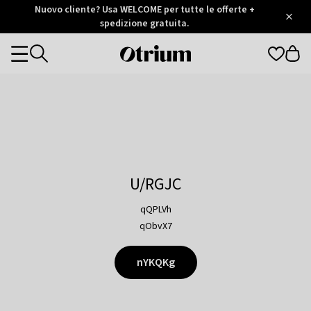
Otrium
Nuovo cliente? Usa WELCOME per tutte le offerte +
/
5
Trustpilot
spedizione gratuita.
score
Otrium
Categories
home
page
U/RGJC
qQPLVh
qObvX7
nYKQKg