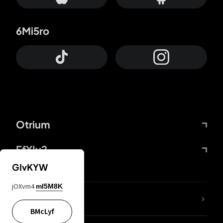
6Mi5ro
Otrium
FfYIy2
GIvKYW
jOXvm4
mI5M8K
Lj7sBL
BMcLyf