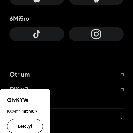
6Mi5ro
Otrium
FfYIy2
GIvKYW
jOXvm4
mI5M8K
Lj7sBL
BMcLyf