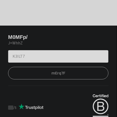
M0MFp/
J+WhhZ
mErq7F
/
5
Trustpilot
score