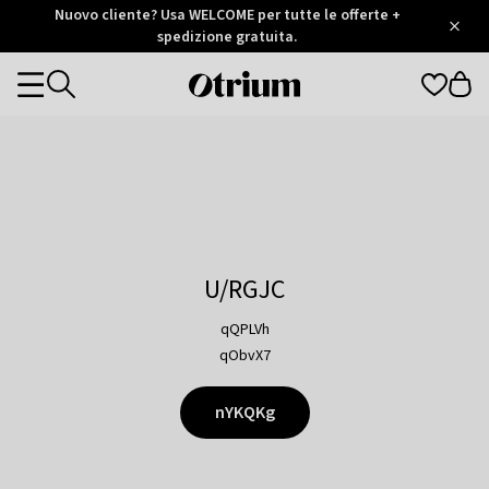
Otrium
Nuovo cliente? Usa WELCOME per tutte le offerte +
/
5
Trustpilot
spedizione gratuita.
score
Otrium
Categories
home
page
U/RGJC
qQPLVh
qObvX7
nYKQKg