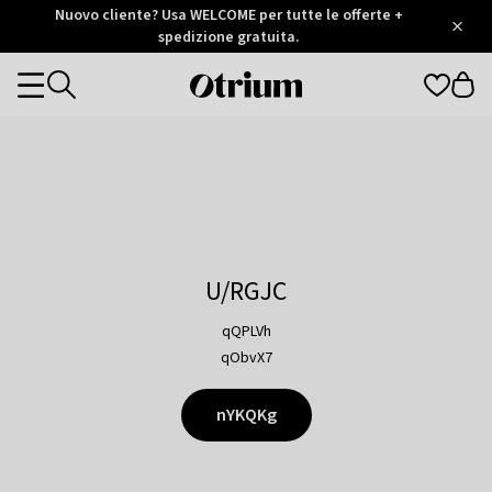
Otrium
Nuovo cliente? Usa WELCOME per tutte le offerte +
/
5
Trustpilot
spedizione gratuita.
score
Otrium
Categories
home
page
U/RGJC
qQPLVh
qObvX7
nYKQKg