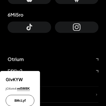
6Mi5ro
Otrium
FfYIy2
GIvKYW
jOXvm4
mI5M8K
Lj7sBL
BMcLyf