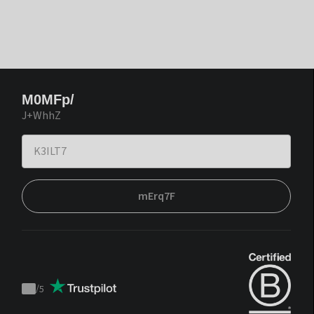
M0MFp/
J+WhhZ
mErq7F
/
5
Trustpilot
score