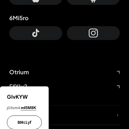
6Mi5ro
Otrium
FfYIy2
GIvKYW
jOXvm4
mI5M8K
Lj7sBL
BMcLyf