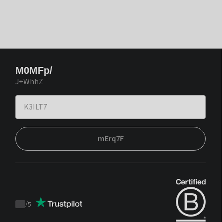
M0MFp/
J+WhhZ
mErq7F
/
5
Trustpilot
score