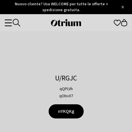
Otrium
Nuovo cliente? Usa WELCOME per tutte le offerte +
/
5
Trustpilot
spedizione gratuita.
score
Otrium
Categories
home
page
U/RGJC
qQPLVh
qObvX7
nYKQKg