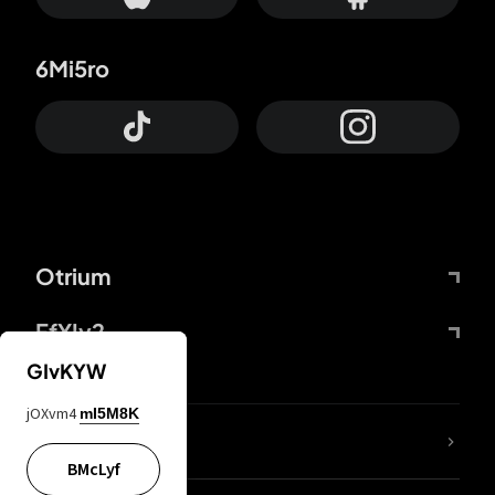
6Mi5ro
Otrium
FfYIy2
GIvKYW
jOXvm4
mI5M8K
Lj7sBL
BMcLyf