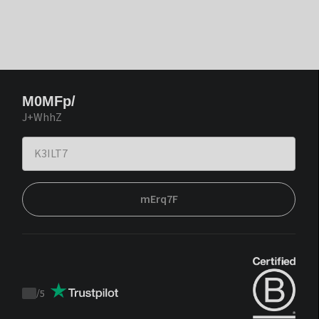
M0MFp/
J+WhhZ
mErq7F
/
5
Trustpilot
score