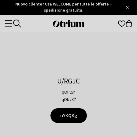
Otrium
Nuovo cliente? Usa WELCOME per tutte le offerte +
/
5
Trustpilot
spedizione gratuita.
score
Otrium
Categories
home
page
U/RGJC
qQPLVh
qObvX7
nYKQKg