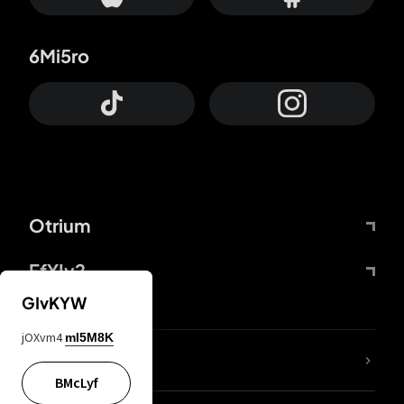
6Mi5ro
Otrium
FfYIy2
GIvKYW
jOXvm4
mI5M8K
Lj7sBL
BMcLyf