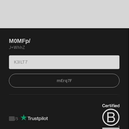
M0MFp/
J+WhhZ
mErq7F
/
5
Trustpilot
score