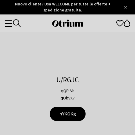
Otrium
Nuovo cliente? Usa WELCOME per tutte le offerte +
/
5
Trustpilot
spedizione gratuita.
score
Otrium
Categories
home
page
U/RGJC
qQPLVh
qObvX7
nYKQKg