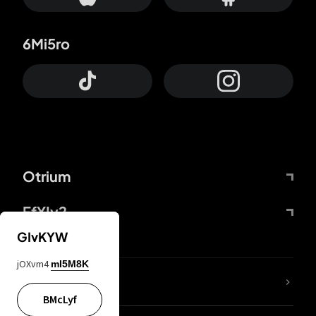
6Mi5ro
Otrium
FfYIy2
GIvKYW
jOXvm4
mI5M8K
Lj7sBL
BMcLyf