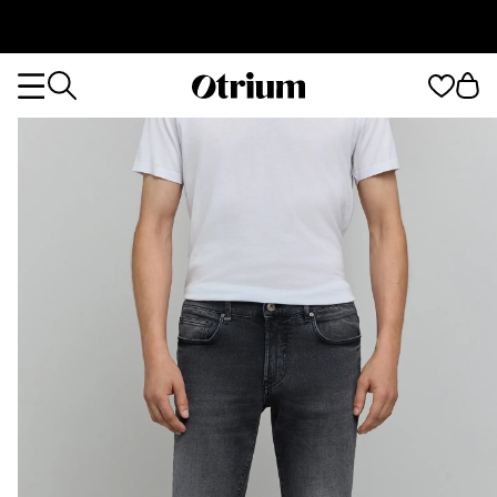
Otrium
Otrium
home
page