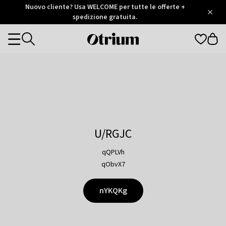
Otrium
Nuovo cliente? Usa WELCOME per tutte le offerte +
/
5
Trustpilot
spedizione gratuita.
score
Otrium
Categories
home
page
U/RGJC
qQPLVh
qObvX7
nYKQKg