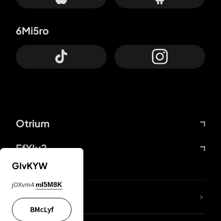
6Mi5ro
Otrium
FfYIy2
GIvKYW
jOXvm4
mI5M8K
Lj7sBL
BMcLyf