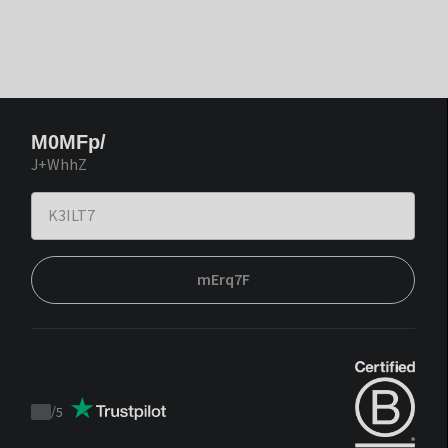
M0MFp/
J+WhhZ
mErq7F
/
5
Trustpilot
score