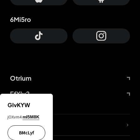
6Mi5ro
Otrium
FfYIy2
GIvKYW
jOXvm4
mI5M8K
Lj7sBL
BMcLyf