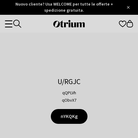
Otrium
Nuovo cliente? Usa WELCOME per tutte le offerte +
/
5
Trustpilot
spedizione gratuita.
score
Otrium
Categories
home
page
U/RGJC
qQPLVh
qObvX7
nYKQKg