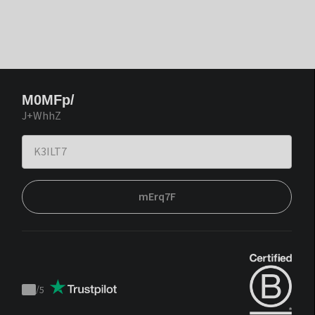
M0MFp/
J+WhhZ
mErq7F
/
5
Trustpilot
score