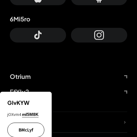
6Mi5ro
Otrium
FfYIy2
GIvKYW
jOXvm4
mI5M8K
Lj7sBL
BMcLyf