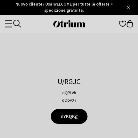
Otrium
Nuovo cliente? Usa WELCOME per tutte le offerte +
/
5
Trustpilot
spedizione gratuita.
score
Otrium
Categories
home
page
U/RGJC
qQPLVh
qObvX7
nYKQKg