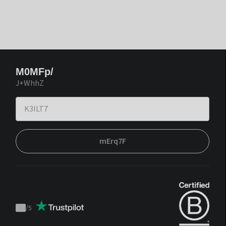
M0MFp/
J+WhhZ
mErq7F
/
5
Trustpilot
score