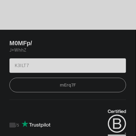
M0MFp/
J+WhhZ
mErq7F
/
5
Trustpilot
score