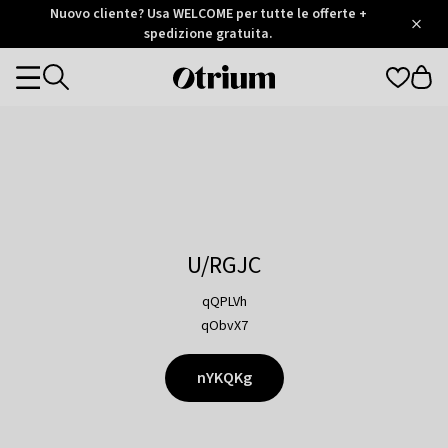
Otrium
Nuovo cliente? Usa WELCOME per tutte le offerte +
/
5
Trustpilot
spedizione gratuita.
score
Otrium
Categories
home
page
U/RGJC
qQPLVh
qObvX7
nYKQKg