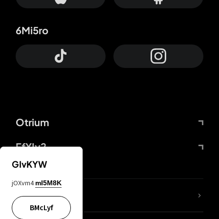
6Mi5ro
Otrium
FfYIy2
GIvKYW
jOXvm4
mI5M8K
Lj7sBL
BMcLyf