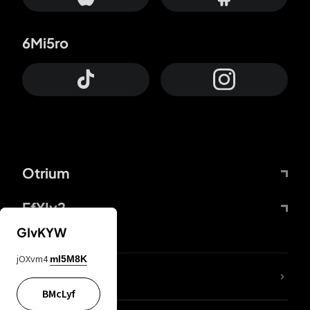
6Mi5ro
Otrium
FfYIy2
GIvKYW
jOXvm4
mI5M8K
Lj7sBL
BMcLyf