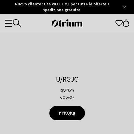
Otrium
Nuovo cliente? Usa WELCOME per tutte le offerte +
/
5
Trustpilot
spedizione gratuita.
score
Otrium
Categories
home
page
U/RGJC
qQPLVh
qObvX7
nYKQKg