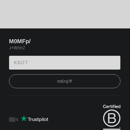
M0MFp/
J+WhhZ
mErq7F
/
5
Trustpilot
score