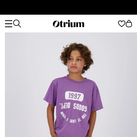
Otrium
Otrium
home
page