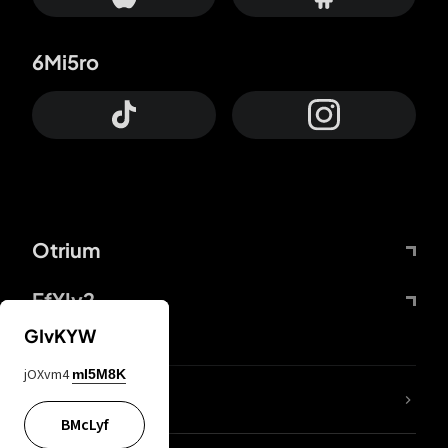
6Mi5ro
Otrium
FfYIy2
GIvKYW
jOXvm4
mI5M8K
Lj7sBL
BMcLyf