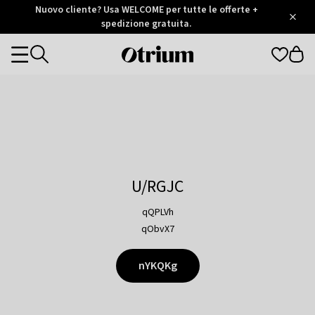
Otrium
Nuovo cliente? Usa WELCOME per tutte le offerte +
/
5
Trustpilot
spedizione gratuita.
score
Otrium
Categories
home
page
U/RGJC
qQPLVh
qObvX7
nYKQKg