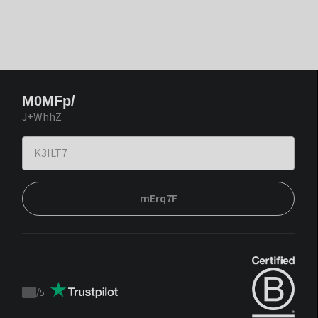
M0MFp/
J+WhhZ
mErq7F
/
5
Trustpilot
score