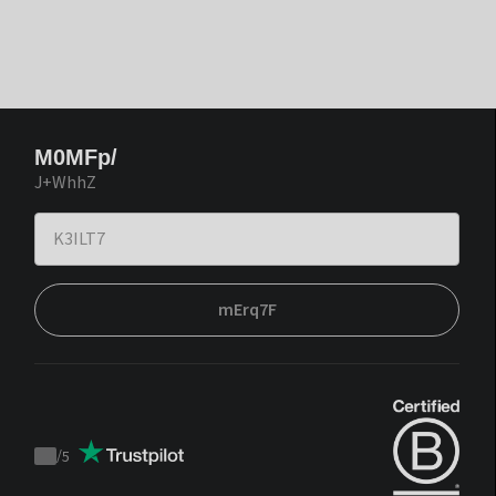
M0MFp/
J+WhhZ
mErq7F
/
5
Trustpilot
score