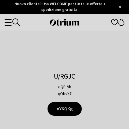
Otrium
Nuovo cliente? Usa WELCOME per tutte le offerte +
/
5
Trustpilot
spedizione gratuita.
score
Otrium
Categories
home
page
U/RGJC
qQPLVh
qObvX7
nYKQKg