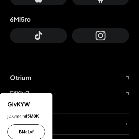
6Mi5ro
Otrium
FfYIy2
GIvKYW
jOXvm4
mI5M8K
Lj7sBL
BMcLyf