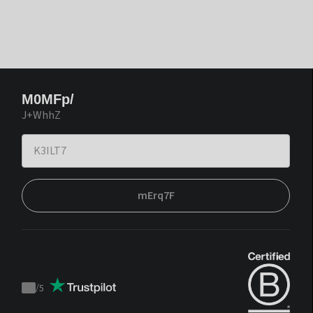
M0MFp/
J+WhhZ
mErq7F
/
5
Trustpilot
score