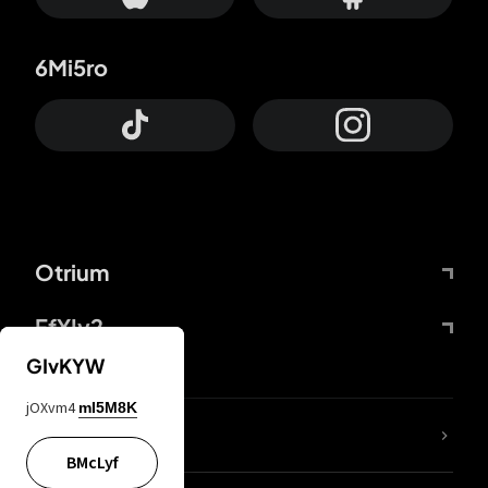
6Mi5ro
Otrium
FfYIy2
GIvKYW
jOXvm4
mI5M8K
Lj7sBL
BMcLyf