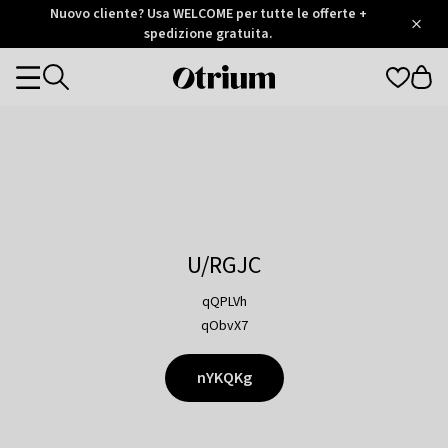
Otrium
Nuovo cliente? Usa WELCOME per tutte le offerte +
/
5
Trustpilot
spedizione gratuita.
score
Otrium
Categories
home
page
U/RGJC
qQPLVh
qObvX7
nYKQKg