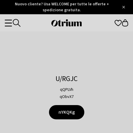
Otrium
Nuovo cliente? Usa WELCOME per tutte le offerte +
/
5
Trustpilot
spedizione gratuita.
score
Otrium
Categories
home
page
U/RGJC
qQPLVh
qObvX7
nYKQKg