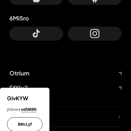
6Mi5ro
Otrium
FfYIy2
GIvKYW
jOXvm4
mI5M8K
Lj7sBL
BMcLyf