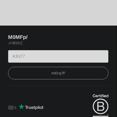
M0MFp/
J+WhhZ
mErq7F
/
5
Trustpilot
score