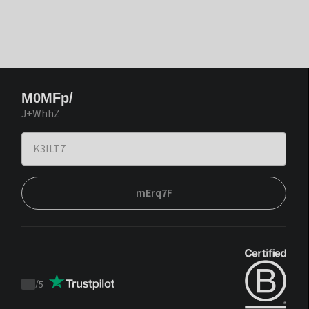
M0MFp/
J+WhhZ
mErq7F
/
5
Trustpilot
score