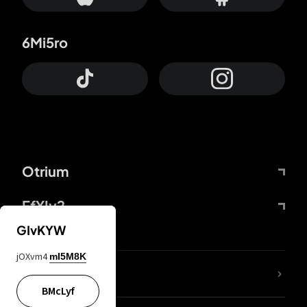
6Mi5ro
Otrium
FfYIy2
GIvKYW
jOXvm4
mI5M8K
Lj7sBL
BMcLyf