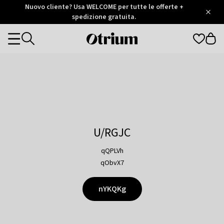
Otrium
Nuovo cliente? Usa WELCOME per tutte le offerte +
/
5
Trustpilot
spedizione gratuita.
score
Otrium
Categories
home
page
U/RGJC
qQPLVh
qObvX7
nYKQKg