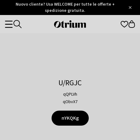
Otrium
Nuovo cliente? Usa WELCOME per tutte le offerte +
/
5
Trustpilot
spedizione gratuita.
score
Otrium
Categories
home
page
U/RGJC
qQPLVh
qObvX7
nYKQKg