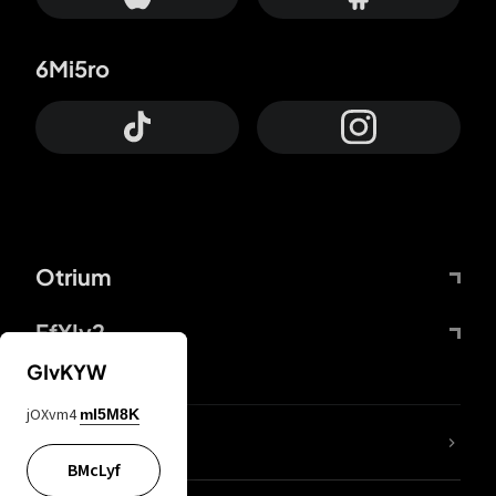
6Mi5ro
Otrium
FfYIy2
GIvKYW
jOXvm4
mI5M8K
Lj7sBL
BMcLyf