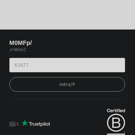
M0MFp/
J+WhhZ
mErq7F
/
5
Trustpilot
score