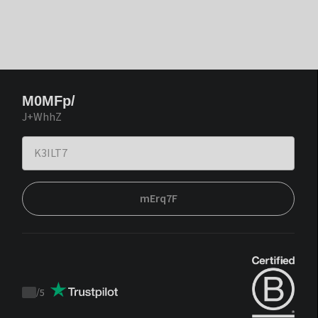
M0MFp/
J+WhhZ
mErq7F
/
5
Trustpilot
score