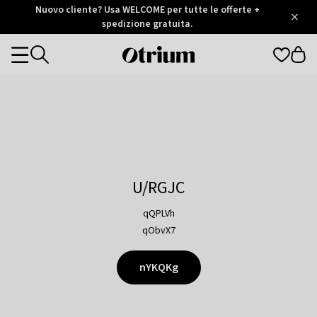
Otrium
Nuovo cliente? Usa WELCOME per tutte le offerte +
/
5
Trustpilot
spedizione gratuita.
score
Otrium
Categories
home
page
U/RGJC
qQPLVh
qObvX7
nYKQKg