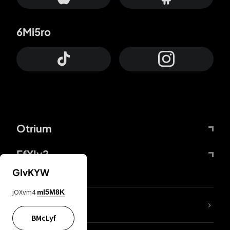
6Mi5ro
Otrium
FfYIy2
GIvKYW
jOXvm4
mI5M8K
Lj7sBL
BMcLyf