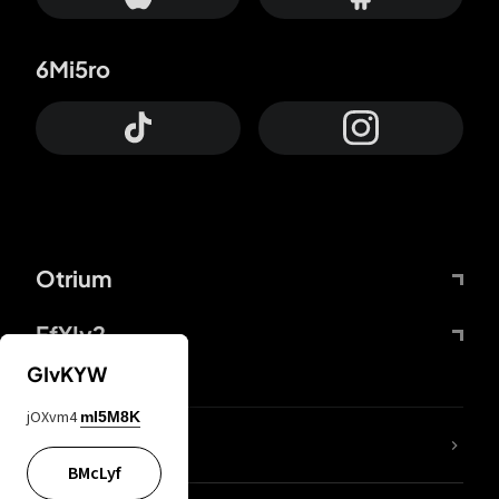
6Mi5ro
Otrium
FfYIy2
GIvKYW
jOXvm4
mI5M8K
Lj7sBL
BMcLyf