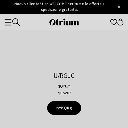
Otrium
Nuovo cliente? Usa WELCOME per tutte le offerte +
/
5
Trustpilot
spedizione gratuita.
score
Otrium
Categories
home
page
U/RGJC
qQPLVh
qObvX7
nYKQKg