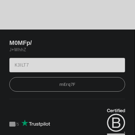
M0MFp/
J+WhhZ
mErq7F
/
5
Trustpilot
score