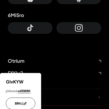
6Mi5ro
Otrium
FfYIy2
GIvKYW
jOXvm4
mI5M8K
Lj7sBL
BMcLyf