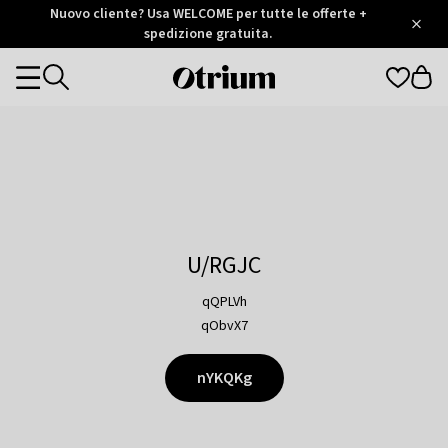
Otrium
Nuovo cliente? Usa WELCOME per tutte le offerte +
/
5
Trustpilot
spedizione gratuita.
score
Otrium
Categories
home
page
U/RGJC
qQPLVh
qObvX7
nYKQKg