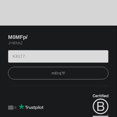
M0MFp/
J+WhhZ
mErq7F
/
5
Trustpilot
score